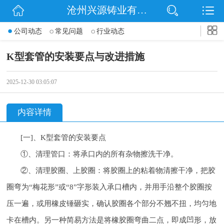
沧州兴源铸业有限公司
网站首页
公司动态
常见问题
行业动态
公司简介
K型套管的安装要点与改进措施
信息动态
2025-12-30 03:05:07
产品展示
内容详情
企业文化
[一]、K型套管的安装要点
联系我们
①、清理管口：将承口内的所有杂物擦洗干净。
②、清理胶圈、上胶圈：将胶圈上的粘着物清擦干净，把胶
圈弯为“梅花形”或“8”字形装入承口槽内，并用手沿整个胶圈按
压一遍，或用橡皮锤砸实，确认胶圈各个部分不翘不扭，均匀地
卡在槽内。另一种简易方法是将橡胶圈弯曲二点，即成凹形，放