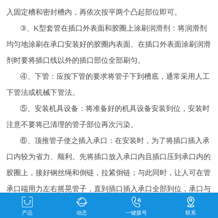
入固定槽和密封槽内，再依次按平两个凸起部位即可。
③、K型套管在插口外表面和胶圈上涂刷润滑剂：将润滑剂
均匀地涂刷在承口安装好的胶圈内表面、在插口外表面涂刷润滑
剂时要将插口线以外的插口部位全部刷匀。
④、下管：应按下管的要求将管子下到槽底，通常采用人工
下管法或机械下管法。
⑤、安装机具设备：将准备好的机具设备安装到位，安装时
注意不要将已清理的管子部位再次污染。
⑥、顶推管子使之插入承口：在安装时，为了将插口插入承
口内较为省力、顺利。先将插口放入承口内且插口压到承口内的
胶圈上，接好钢丝绳和倒链，拉紧倒链；与此同时，让人可在管
承口端用力左右摇晃管子，直到插口插入承口全部到位，承口与
插口之间应留2mm左右的间隙，并保护承口四周外沿至胶圈的
产品
动态
一键拨号
联系