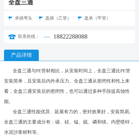
全盘三通
承插弯头
盘插（乙管）
盘承（甲管）
18822288088
联系热线：
产品详情
全盘三通与PE管材相比，从安装时间上，全盘三通比PE管
安装简单，且安装后内外承压力。全盘三通从密闭性和性上来
看，全盘三通安装后的密闭性，也可以通过多种手段提高蚀性
能。
全盘三通性能优异、延展有力的，密封效果好，安装简易。
全盘三通的主要成分有：碳、硅、锰、硫、磷和镁。内壁喷锌，
水泥沙浆材料等。