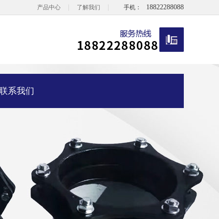
|
|
18822288088
产品中心
了解我们
手机：
联系我们