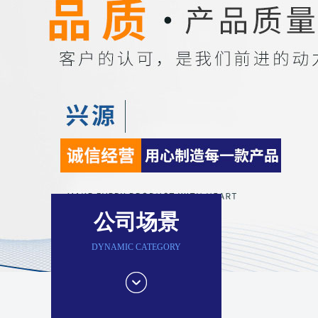
公司场景
DYNAMIC CATEGORY