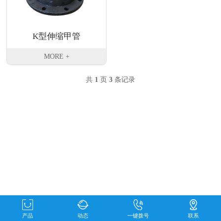
K型伸缩甲管
MORE +
共
1
页
3
条记录
产品
动态
一键拨号
联系