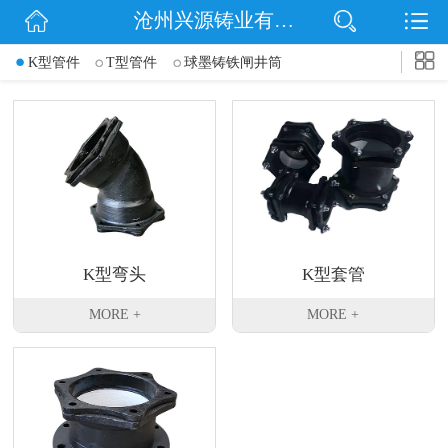
沧州兴源铸业有限公司
网站首页
K型管件
T型管件
球墨铸铁闸井筒
公司简介
信息动态
产品展示
企业文化
K型弯头
K型套管
联系我们
MORE +
MORE +