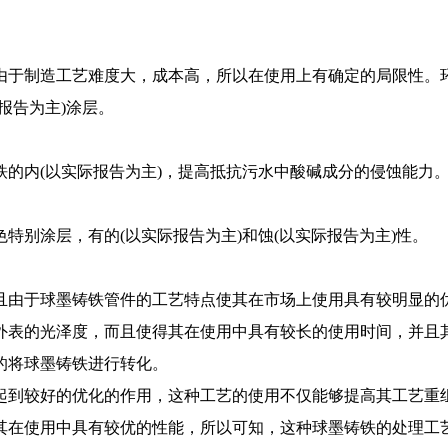
由于制造工艺难度大，成本高，所以在使用上有确定的局限性。
报告为主)涂层。
的内(以实际报告为主)，提高抵抗污水中酸碱成分的侵蚀能力
特别涂层，有的(以实际报告为主)和蚀(以实际报告为主)性。
且由于球墨铸铁管件的工艺特点使其在市场上使用具有较明显的
外表的光泽度，而且使得其在使用中具有较长的使用时间，并且
的将球墨铸铁进行转化。
起到较好的优化的作用，这种工艺的使用不仅能够提高其工艺重
其在使用中具有较优的性能，所以可知，这种球墨铸铁的处理工