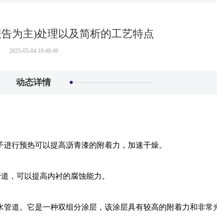
报告为主)处理以及简析的工艺特点
2025-05-04 10:48:49
动态详情
子进行预热可以提高沥青漆的附着力，加速干燥。
管道，可以提高内衬的腐蚀能力。
水管道。它是一种双组分涂层，该涂层具有较高的附着力和非常