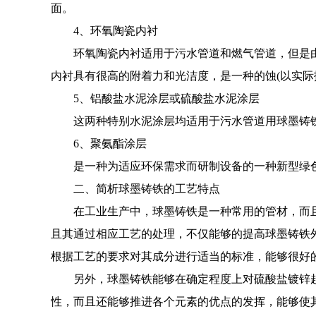
面。
4、环氧陶瓷内衬
环氧陶瓷内衬适用于污水管道和燃气管道，但是
内衬具有很高的附着力和光洁度，是一种的蚀(以实际
5、铝酸盐水泥涂层或硫酸盐水泥涂层
这两种特别水泥涂层均适用于污水管道用球墨铸铁
6、聚氨酯涂层
是一种为适应环保需求而研制设备的一种新型绿色
二、简析球墨铸铁的工艺特点
在工业生产中，球墨铸铁是一种常用的管材，而
且其通过相应工艺的处理，不仅能够的提高球墨铸铁
根据工艺的要求对其成分进行适当的标准，能够很好
另外，球墨铸铁能够在确定程度上对硫酸盐镀锌
性，而且还能够推进各个元素的优点的发挥，能够使