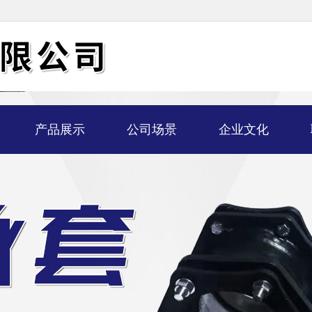
产品展示
公司场景
企业文化