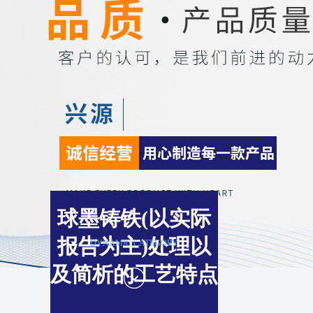
球墨铸铁(以实际
报告为主)处理以
DYNAMIC CATEGORY
及简析的工艺特点