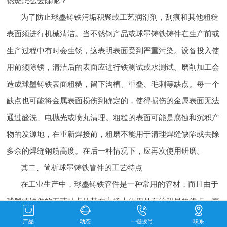
锈斑怎么去除呢？
为了防止球墨铸铁污垢积聚或工艺润滑剂，刮痕和其他粗糙
表面须进行机械清洁。当不锈钢产品或球墨铸铁铸件在生产前或
生产过程中有时会生锈，这表明表面受到严重污染。设备投入使
用前须除锈，清洁后的表面应进行铁测试或水测试。磨削加工会
造成球墨铸铁表面粗糙，留下沟槽、重叠、毛刺等缺点。每一个
缺点也可能将金属表面损伤到确定的，使得损伤的金属表面无法
通过酸洗、电抛光或喷丸清理。粗糙的表面可能是腐蚀和沉积产
物的发源地，在重新焊接前，粗磨不能用于清理焊缝缺陷或去除
多余的焊缝钢筋高度。在后一种情况下，应再次使用研磨。
其二、简析球墨铸铁管件的工艺特点
在工业生产中，球墨铸铁管件是一种常用的管材，而且由于
球墨铸铁件的工艺特点使其在市场上使用具有较明显的优点，而
且其通过相应工艺的处理，不仅能够的提高球墨铸铁管件外表的
产品
动态
一键拨号
联系