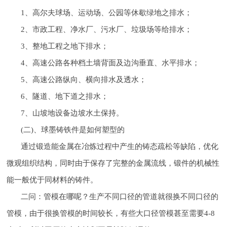
1、高尔夫球场、运动场、公园等休歇绿地之排水；
2、市政工程、净水厂、污水厂、垃圾场等给排水；
3、整地工程之地下排水；
4、高速公路各种档土墙背面及边沟垂直、水平排水；
5、高速公路纵向、横向排水及透水；
6、隧道、地下道之排水；
7、山坡地设备边坡水土保持。
(二)、球墨铸铁件是如何塑型的
通过锻造能金属在冶炼过程中产生的铸态疏松等缺陷，优化
微观组织结构，同时由于保存了完整的金属流线，锻件的机械性
能一般优于同材料的铸件。
二问：管模在哪呢？生产不同口径的管道就很换不同口径的
管模，由于很换管模的时间较长，有些大口径管模甚至需要4-8