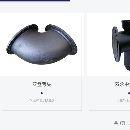
双盘弯头
双承中
VIEW DETAILS
VIEW D
共
1
页 /