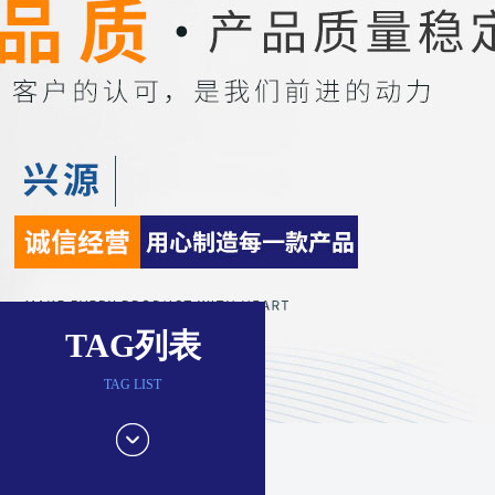
TAG列表
TAG LIST