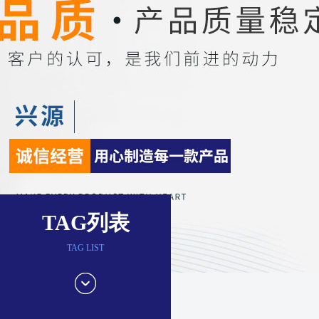
TAG列表
TAG LIST