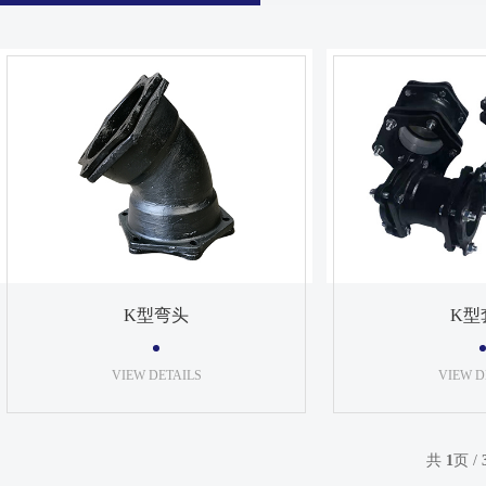
K型弯头
K型
VIEW DETAILS
VIEW D
共
1
页 /